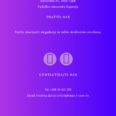
Slavonska 40, 34551 Lipik
Požeško-slavonska županija
PRATITE NAS
Pratite obavijesti i događanja na našim društvenim mrežama.
KONTAKTIRAJTE NAS
Tel
: +385 34 421 352
Email:
kockica.djecji.vrtic.lipik@po.t-com.hr