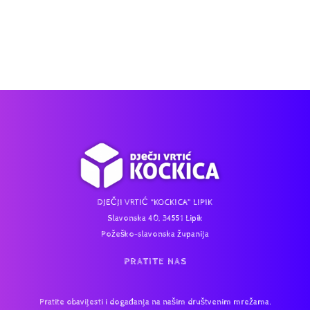
DJEČJI VRTIĆ “KOCKICA” LIPIK
Slavonska 40, 34551 Lipik
Požeško-slavonska županija
PRATITE NAS
Pratite obavijesti i događanja na našim društvenim mrežama.