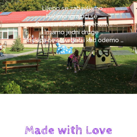
Lijepo se zabavljamo…
I učimo igrajući se …
Povezani smo osmjehom …
Imamo jedni druge …
Kockica će se vrtjeti i kad odemo …
Made with Love