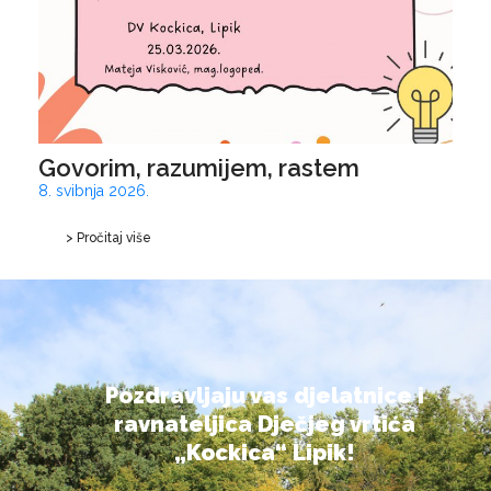
Govorim, razumijem, rastem
8. svibnja 2026.
> Pročitaj više
Pozdravljaju vas djelatnice i
ravnateljica Dječjeg vrtića
„Kockica“ Lipik!