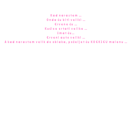
Kad narastem …
Onda ću biti veliki …
Crvene ću …
Kućice crtati velike …
Imat ću…
Crveni auto veliki …
A kad narastem velik do oblaka, poželjet ću KOCKICU malenu …