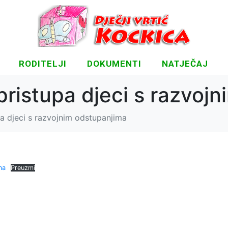
RODITELJI
DOKUMENTI
NATJEČAJ
 pristupa djeci s razvoj
upa djeci s razvojnim odstupanjima
ma
Preuzmi