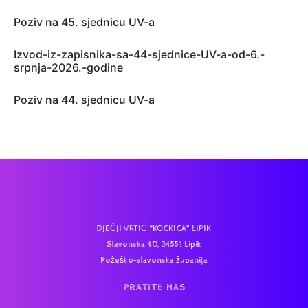
Poziv na 45. sjednicu UV-a
Izvod-iz-zapisnika-sa-44-sjednice-UV-a-od-6.-
srpnja-2026.-godine
Poziv na 44. sjednicu UV-a
DJEČJI VRTIĆ “KOCKICA” LIPIK
Slavonska 40, 34551 Lipik
Požeško-slavonska županija
PRATITE NAS