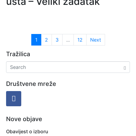
usta – Veliki zadatak
1
2
3
...
12
Next
Tražilica
Društvene mreže
Nove objave
Obavijest o izboru