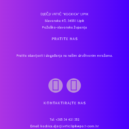
DJEČJI VRTIĆ “KOCKICA” LIPIK
Slavonska 40, 34551 Lipik
Požeško-slavonska županija
PRATITE NAS
Pratite obavijesti i događanja na našim društvenim mrežama.
KONTAKTIRAJTE NAS
Tel
: +385 34 421 352
Email:
kockica.djecji.vrtic.lipik@po.t-com.hr