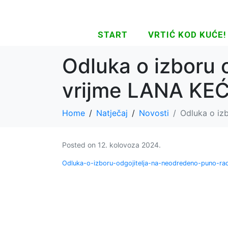
START
VRTIĆ KOD KUĆE!
Odluka o izboru 
vrijme LANA KEĆ 
Home
Natječaj
Novosti
Odluka o iz
Posted on
12. kolovoza 2024.
Odluka-o-izboru-odgojitelja-na-neodredeno-puno-r