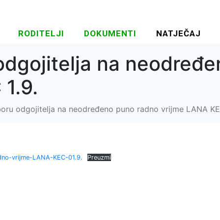
RODITELJI
DOKUMENTI
NATJEČAJ
odgojitelja na neodređ
1.9.
boru odgojitelja na neodređeno puno radno vrijme LANA KE
adno-vrijme-LANA-KEC-01.9.
Preuzmi