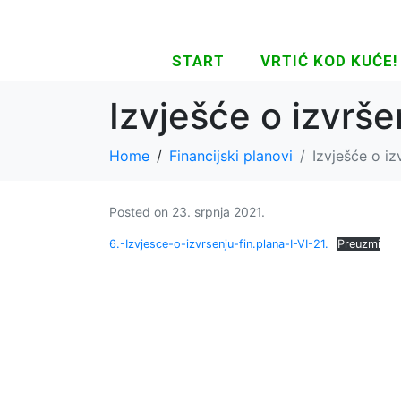
START
VRTIĆ KOD KUĆE!
Izvješće o izvršen
Home
Financijski planovi
Izvješće o izv
Posted on
23. srpnja 2021.
6.-Izvjesce-o-izvrsenju-fin.plana-I-VI-21.
Preuzmi