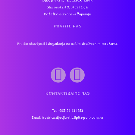
DJEČJI VRTIĆ “KOCKICA” LIPIK
Slavonska 40, 34551 Lipik
Požeško-slavonska županija
PRATITE NAS
Pratite obavijesti i događanja na našim društvenim mrežama.
KONTAKTIRAJTE NAS
Tel
: +385 34 421 352
Email:
kockica.djecji.vrtic.lipik@po.t-com.hr