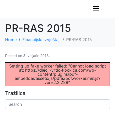
PR-RAS 2015
Home
Financijski izvještaji
PR-RAS 2015
Posted on
3. veljače 2016.
Setting up fake worker failed: "Cannot load script
at: https://djecji-vrtic-kockica.com/wp-
content/plugins/pdf-
embedder/assets/js/pdfjs/pdf.worker.min.js?
ver=2.2.228".
Tražilica