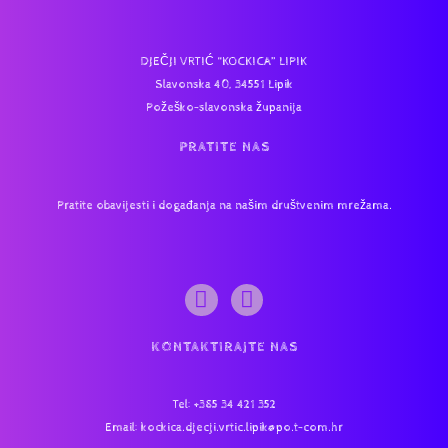
DJEČJI VRTIĆ “KOCKICA” LIPIK
Slavonska 40, 34551 Lipik
Požeško-slavonska županija
PRATITE NAS
Pratite obavijesti i događanja na našim društvenim mrežama.
KONTAKTIRAJTE NAS
Tel
: +385 34 421 352
Email:
kockica.djecji.vrtic.lipik@po.t-com.hr