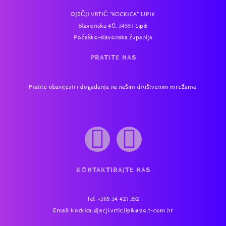
DJEČJI VRTIĆ “KOCKICA” LIPIK
Slavonska 40, 34551 Lipik
Požeško-slavonska županija
PRATITE NAS
Pratite obavijesti i događanja na našim društvenim mrežama.
KONTAKTIRAJTE NAS
Tel
: +385 34 421 352
Email:
kockica.djecji.vrtic.lipik@po.t-com.hr