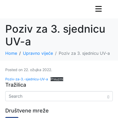
Poziv za 3. sjednicu
UV-a
Home
Upravno vijeće
Poziv za 3. sjednicu UV-a
Posted on
22. ožujka 2022.
Poziv-za-3.-sjednicu-UV-a
Preuzmi
Tražilica
Društvene mreže