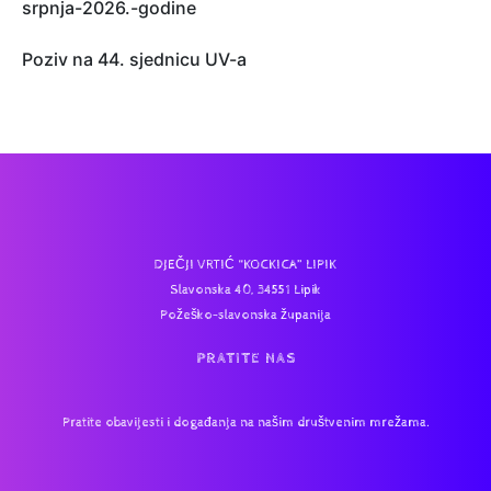
srpnja-2026.-godine
Poziv na 44. sjednicu UV-a
DJEČJI VRTIĆ “KOCKICA” LIPIK
Slavonska 40, 34551 Lipik
Požeško-slavonska županija
PRATITE NAS
Pratite obavijesti i događanja na našim društvenim mrežama.