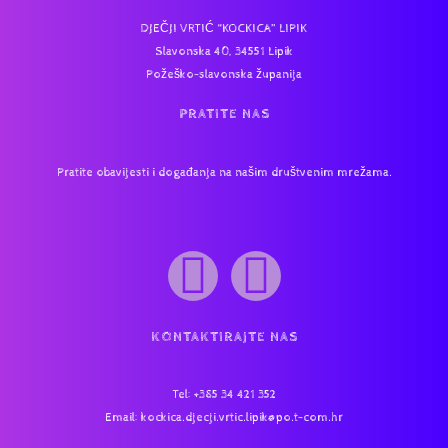
DJEČJI VRTIĆ “KOCKICA” LIPIK
Slavonska 40, 34551 Lipik
Požeško-slavonska županija
PRATITE NAS
Pratite obavijesti i događanja na našim društvenim mrežama.
KONTAKTIRAJTE NAS
Tel
: +385 34 421 352
Email:
kockica.djecji.vrtic.lipik@po.t-com.hr