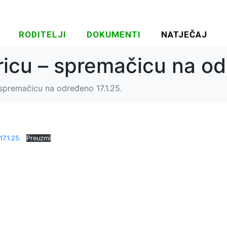
RODITELJI
DOKUMENTI
NATJEČAJ
ricu – spremačicu na od
 spremačicu na određeno 17.1.25.
7.1.25.
Preuzmi