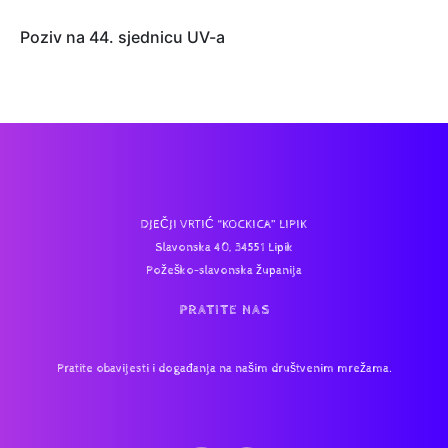
Poziv na 44. sjednicu UV-a
DJEČJI VRTIĆ “KOCKICA” LIPIK
Slavonska 40, 34551 Lipik
Požeško-slavonska županija
PRATITE NAS
Pratite obavijesti i događanja na našim društvenim mrežama.