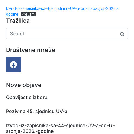
Izvod-iz-zapisnika-sa-40-sjednice-UV-a-od-5.-ožujka-2026.-
godine
Preuzmi
Tražilica
Društvene mreže
Nove objave
Obavijest o izboru
Poziv na 45. sjednicu UV-a
Izvod-iz-zapisnika-sa-44-sjednice-UV-a-od-6.-
srpnja-2026.-godine