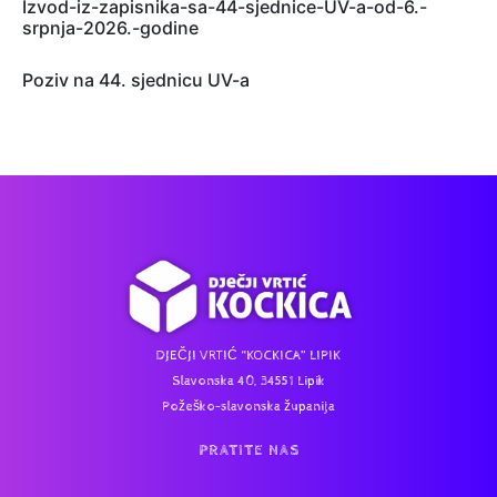
Izvod-iz-zapisnika-sa-44-sjednice-UV-a-od-6.-
srpnja-2026.-godine
Poziv na 44. sjednicu UV-a
DJEČJI VRTIĆ “KOCKICA” LIPIK
Slavonska 40, 34551 Lipik
Požeško-slavonska županija
PRATITE NAS